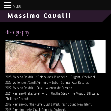
MENU
-->
Massimo Cavalli
discography
2025: Mariano Deidda – “Deidda canta Pirandello – Girgenti, Vrec Label
2022: Wallenstein/Cavalli/Pinheiro – Lisbon Sunrise, Asur Records.
2022: Mariano Deidda – Faust – Valentim de Carvalho.
2021: Pinheiro/Ineke/Cavalli – Turn Out the Stars – The Music of Bill Evans,
Challenge Records.
2019: Pinheiro-Gunther-Cavalli, East & West, Fresh Sound New Talent.
2018: Pinheiro-Ineke-Cavalli, Triplicity, Daybreak.