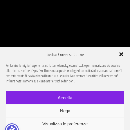
Gestisci Consenso Cookie
Per fornire le migliori esperienze, utilizziamo tecnologie come i cookie per memorizzare e/o accedere
alle informazioni del dispositivo. Il consenso a queste tecnologie ci permetterà di elaborare dati come il
comportamento di navigazione o ID unici su questo sito. Non acconsentire o ritirare il consenso può
influire negativamente su alcune caratteristiche e funzioni.
Accetta
Nega
Visualizza le preferenze