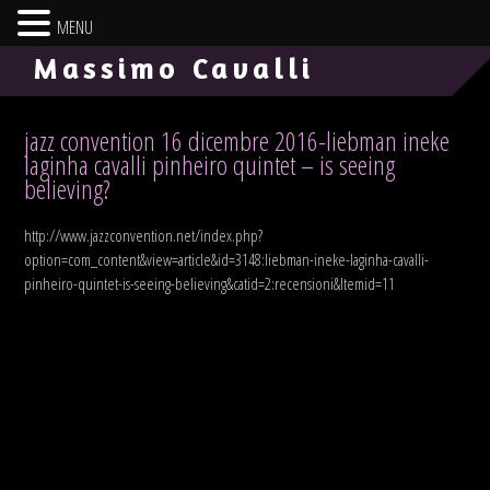
MENU
-->
Massimo Cavalli
jazz convention 16 dicembre 2016-liebman ineke
laginha cavalli pinheiro quintet – is seeing
believing?
http://www.jazzconvention.net/index.php?
option=com_content&view=article&id=3148:liebman-ineke-laginha-cavalli-
pinheiro-quintet-is-seeing-believing&catid=2:recensioni&Itemid=11